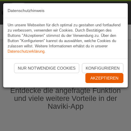
Naviki
Datenschutzhinweis
Zur App
Fahrrad-Navi
Um unsere Webseiten für dich optimal zu gestalten und fortlaufend
zu verbessern, verwenden wir Cookies. Durch Bestätigen des
Togg
Buttons "Akzeptieren" stimmst du der Verwendung zu. Über den
navi
Button "Konfigurieren" kannst du auswählen, welche Cookies du
zulassen willst. Weitere Informationen erhälst du in unserer
Datenschutzerklärung
.
Naviki App jetzt öffnen
NUR NOTWENDIGE COOKIES
KONFIGURIEREN
AKZEPTIEREN
Entdecke die angefragte Funktion
und viele weitere Vorteile in der
Naviki-App