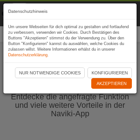
Naviki
Datenschutzhinweis
Zur App
Fahrrad-Navi
Um unsere Webseiten für dich optimal zu gestalten und fortlaufend
zu verbessern, verwenden wir Cookies. Durch Bestätigen des
Togg
Buttons "Akzeptieren" stimmst du der Verwendung zu. Über den
navi
Button "Konfigurieren" kannst du auswählen, welche Cookies du
zulassen willst. Weitere Informationen erhälst du in unserer
Datenschutzerklärung
.
Naviki App jetzt öffnen
NUR NOTWENDIGE COOKIES
KONFIGURIEREN
AKZEPTIEREN
Entdecke die angefragte Funktion
und viele weitere Vorteile in der
Naviki-App