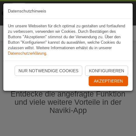
Naviki
Datenschutzhinweis
Zur App
Fahrrad-Navi
Um unsere Webseiten für dich optimal zu gestalten und fortlaufend
zu verbessern, verwenden wir Cookies. Durch Bestätigen des
Togg
Buttons "Akzeptieren" stimmst du der Verwendung zu. Über den
navi
Button "Konfigurieren" kannst du auswählen, welche Cookies du
zulassen willst. Weitere Informationen erhälst du in unserer
Datenschutzerklärung
.
Naviki App jetzt öffnen
NUR NOTWENDIGE COOKIES
KONFIGURIEREN
AKZEPTIEREN
Entdecke die angefragte Funktion
und viele weitere Vorteile in der
Naviki-App