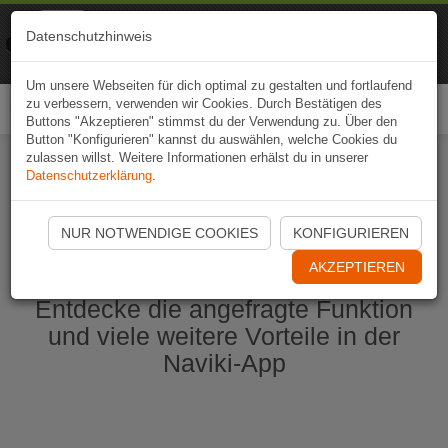
Naviki
Datenschutzhinweis
Zur App
Fahrrad-Navi
Um unsere Webseiten für dich optimal zu gestalten und fortlaufend
zu verbessern, verwenden wir Cookies. Durch Bestätigen des
Togg
Buttons "Akzeptieren" stimmst du der Verwendung zu. Über den
navi
Button "Konfigurieren" kannst du auswählen, welche Cookies du
zulassen willst. Weitere Informationen erhälst du in unserer
Datenschutzerklärung
.
Naviki App jetzt öffnen
NUR NOTWENDIGE COOKIES
KONFIGURIEREN
AKZEPTIEREN
Entdecke die angefragte Funktion
und viele weitere Vorteile in der
Naviki-App