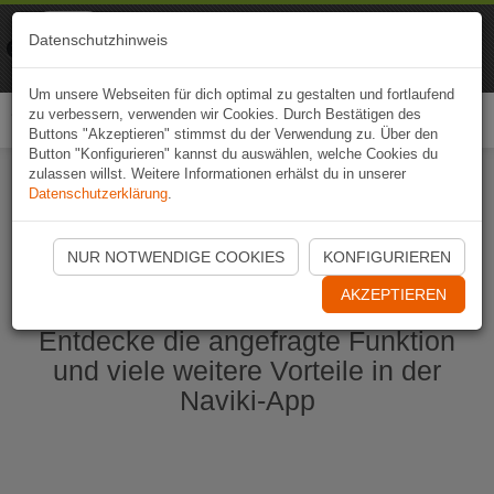
Naviki
Datenschutzhinweis
Zur App
Fahrrad-Navi
Um unsere Webseiten für dich optimal zu gestalten und fortlaufend
zu verbessern, verwenden wir Cookies. Durch Bestätigen des
Togg
Buttons "Akzeptieren" stimmst du der Verwendung zu. Über den
navi
Button "Konfigurieren" kannst du auswählen, welche Cookies du
zulassen willst. Weitere Informationen erhälst du in unserer
Datenschutzerklärung
.
Naviki App jetzt öffnen
NUR NOTWENDIGE COOKIES
KONFIGURIEREN
AKZEPTIEREN
Entdecke die angefragte Funktion
und viele weitere Vorteile in der
Naviki-App