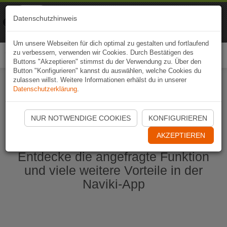
Naviki
Datenschutzhinweis
Zur App
Fahrrad-Navi
Um unsere Webseiten für dich optimal zu gestalten und fortlaufend
zu verbessern, verwenden wir Cookies. Durch Bestätigen des
Togg
Buttons "Akzeptieren" stimmst du der Verwendung zu. Über den
navi
Button "Konfigurieren" kannst du auswählen, welche Cookies du
zulassen willst. Weitere Informationen erhälst du in unserer
Datenschutzerklärung
.
Naviki App jetzt öffnen
NUR NOTWENDIGE COOKIES
KONFIGURIEREN
AKZEPTIEREN
Entdecke die angefragte Funktion
und viele weitere Vorteile in der
Naviki-App