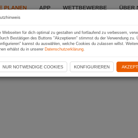
E PLANEN
APP
WETTBEWERBE
ÜBER 
utzhinweis
Webseiten für dich optimal zu gestalten und fortlaufend zu verbessern, ver
Durch Bestätigen des Buttons "Akzeptieren" stimmst du der Verwendung zu. 
nfigurieren" kannst du auswählen, welche Cookies du zulassen willst. Weiter
nen erhälst du in unserer
Datenschutzerklärung
.
NUR NOTWENDIGE COOKIES
KONFIGURIEREN
AKZEPT