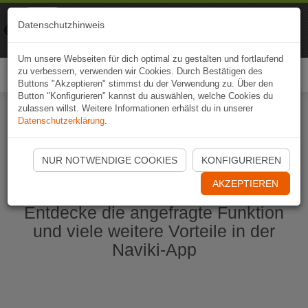
Naviki
Datenschutzhinweis
Zur App
Fahrrad-Navi
Um unsere Webseiten für dich optimal zu gestalten und fortlaufend
zu verbessern, verwenden wir Cookies. Durch Bestätigen des
Togg
Buttons "Akzeptieren" stimmst du der Verwendung zu. Über den
navi
Button "Konfigurieren" kannst du auswählen, welche Cookies du
zulassen willst. Weitere Informationen erhälst du in unserer
Datenschutzerklärung
.
Naviki App jetzt öffnen
NUR NOTWENDIGE COOKIES
KONFIGURIEREN
AKZEPTIEREN
Entdecke die angefragte Funktion
und viele weitere Vorteile in der
Naviki-App