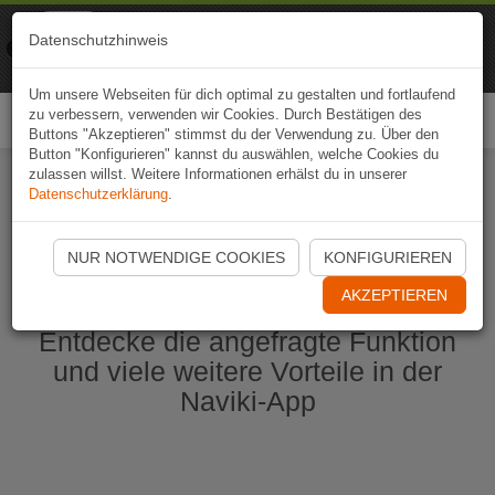
Naviki
Datenschutzhinweis
Zur App
Fahrrad-Navi
Um unsere Webseiten für dich optimal zu gestalten und fortlaufend
zu verbessern, verwenden wir Cookies. Durch Bestätigen des
Togg
Buttons "Akzeptieren" stimmst du der Verwendung zu. Über den
navi
Button "Konfigurieren" kannst du auswählen, welche Cookies du
zulassen willst. Weitere Informationen erhälst du in unserer
Datenschutzerklärung
.
Naviki App jetzt öffnen
NUR NOTWENDIGE COOKIES
KONFIGURIEREN
AKZEPTIEREN
Entdecke die angefragte Funktion
und viele weitere Vorteile in der
Naviki-App