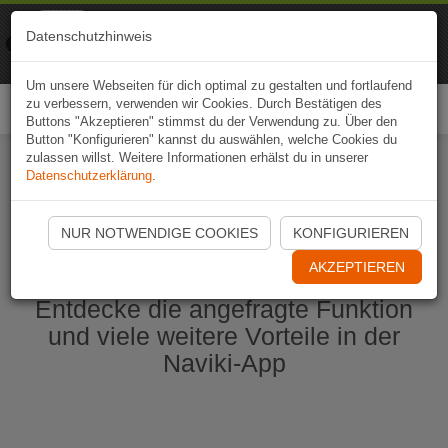
Naviki
Datenschutzhinweis
Zur App
Fahrrad-Navi
Um unsere Webseiten für dich optimal zu gestalten und fortlaufend
zu verbessern, verwenden wir Cookies. Durch Bestätigen des
Togg
Buttons "Akzeptieren" stimmst du der Verwendung zu. Über den
navi
Button "Konfigurieren" kannst du auswählen, welche Cookies du
zulassen willst. Weitere Informationen erhälst du in unserer
Datenschutzerklärung
.
Naviki App jetzt öffnen
NUR NOTWENDIGE COOKIES
KONFIGURIEREN
AKZEPTIEREN
Entdecke die angefragte Funktion
und viele weitere Vorteile in der
Naviki-App