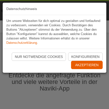
Naviki
Datenschutzhinweis
Zur App
Fahrrad-Navi
Um unsere Webseiten für dich optimal zu gestalten und fortlaufend
zu verbessern, verwenden wir Cookies. Durch Bestätigen des
Togg
Buttons "Akzeptieren" stimmst du der Verwendung zu. Über den
navi
Button "Konfigurieren" kannst du auswählen, welche Cookies du
zulassen willst. Weitere Informationen erhälst du in unserer
Datenschutzerklärung
.
Naviki App jetzt öffnen
NUR NOTWENDIGE COOKIES
KONFIGURIEREN
AKZEPTIEREN
Entdecke die angefragte Funktion
und viele weitere Vorteile in der
Naviki-App