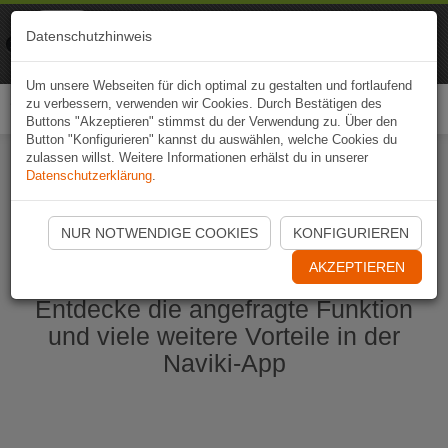
Naviki
Datenschutzhinweis
Zur App
Fahrrad-Navi
Um unsere Webseiten für dich optimal zu gestalten und fortlaufend
zu verbessern, verwenden wir Cookies. Durch Bestätigen des
Togg
Buttons "Akzeptieren" stimmst du der Verwendung zu. Über den
navi
Button "Konfigurieren" kannst du auswählen, welche Cookies du
zulassen willst. Weitere Informationen erhälst du in unserer
Datenschutzerklärung
.
Naviki App jetzt öffnen
NUR NOTWENDIGE COOKIES
KONFIGURIEREN
AKZEPTIEREN
Entdecke die angefragte Funktion
und viele weitere Vorteile in der
Naviki-App