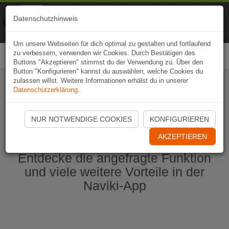
Naviki
Datenschutzhinweis
Zur App
Fahrrad-Navi
Um unsere Webseiten für dich optimal zu gestalten und fortlaufend
zu verbessern, verwenden wir Cookies. Durch Bestätigen des
Togg
Buttons "Akzeptieren" stimmst du der Verwendung zu. Über den
navi
Button "Konfigurieren" kannst du auswählen, welche Cookies du
zulassen willst. Weitere Informationen erhälst du in unserer
Datenschutzerklärung
.
Naviki App jetzt öffnen
NUR NOTWENDIGE COOKIES
KONFIGURIEREN
AKZEPTIEREN
Entdecke die angefragte Funktion
und viele weitere Vorteile in der
Naviki-App