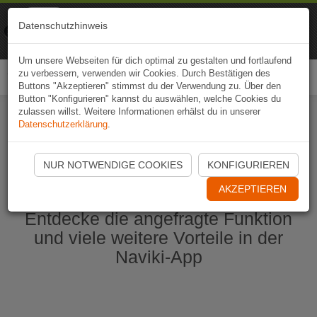
Naviki
Datenschutzhinweis
Zur App
Fahrrad-Navi
Um unsere Webseiten für dich optimal zu gestalten und fortlaufend
zu verbessern, verwenden wir Cookies. Durch Bestätigen des
Togg
Buttons "Akzeptieren" stimmst du der Verwendung zu. Über den
navi
Button "Konfigurieren" kannst du auswählen, welche Cookies du
zulassen willst. Weitere Informationen erhälst du in unserer
Datenschutzerklärung
.
Naviki App jetzt öffnen
NUR NOTWENDIGE COOKIES
KONFIGURIEREN
AKZEPTIEREN
Entdecke die angefragte Funktion
und viele weitere Vorteile in der
Naviki-App