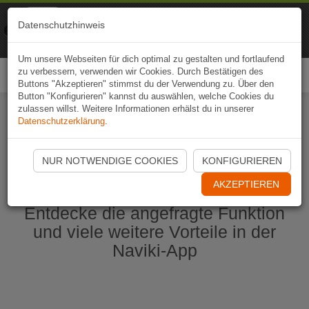
Naviki
Datenschutzhinweis
Zur App
Fahrrad-Navi
Um unsere Webseiten für dich optimal zu gestalten und fortlaufend
zu verbessern, verwenden wir Cookies. Durch Bestätigen des
Togg
Buttons "Akzeptieren" stimmst du der Verwendung zu. Über den
navi
Button "Konfigurieren" kannst du auswählen, welche Cookies du
zulassen willst. Weitere Informationen erhälst du in unserer
Datenschutzerklärung
.
Naviki App jetzt öffnen
NUR NOTWENDIGE COOKIES
KONFIGURIEREN
AKZEPTIEREN
Entdecke die angefragte Funktion
und viele weitere Vorteile in der
Naviki-App