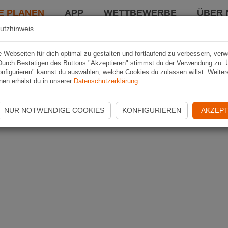
E PLANEN
APP
WETTBEWERBE
ÜBER 
utzhinweis
Webseiten für dich optimal zu gestalten und fortlaufend zu verbessern, ver
Durch Bestätigen des Buttons "Akzeptieren" stimmst du der Verwendung zu. 
nfigurieren" kannst du auswählen, welche Cookies du zulassen willst. Weiter
nen erhälst du in unserer
Datenschutzerklärung
.
NUR NOTWENDIGE COOKIES
KONFIGURIEREN
AKZEPT