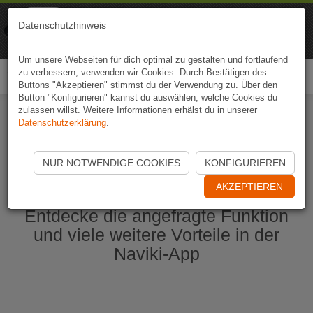
Naviki
Datenschutzhinweis
Zur App
Fahrrad-Navi
Um unsere Webseiten für dich optimal zu gestalten und fortlaufend
zu verbessern, verwenden wir Cookies. Durch Bestätigen des
Togg
Buttons "Akzeptieren" stimmst du der Verwendung zu. Über den
navi
Button "Konfigurieren" kannst du auswählen, welche Cookies du
zulassen willst. Weitere Informationen erhälst du in unserer
Datenschutzerklärung
.
Naviki App jetzt öffnen
NUR NOTWENDIGE COOKIES
KONFIGURIEREN
AKZEPTIEREN
Entdecke die angefragte Funktion
und viele weitere Vorteile in der
Naviki-App