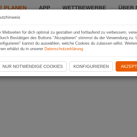
E PLANEN
APP
WETTBEWERBE
ÜBER 
utzhinweis
Webseiten für dich optimal zu gestalten und fortlaufend zu verbessern, ver
Durch Bestätigen des Buttons "Akzeptieren" stimmst du der Verwendung zu. 
nfigurieren" kannst du auswählen, welche Cookies du zulassen willst. Weiter
nen erhälst du in unserer
Datenschutzerklärung
.
NUR NOTWENDIGE COOKIES
KONFIGURIEREN
AKZEPT