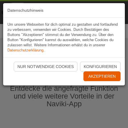
Naviki
Datenschutzhinweis
Zur App
Fahrrad-Navi
Um unsere Webseiten für dich optimal zu gestalten und fortlaufend
zu verbessern, verwenden wir Cookies. Durch Bestätigen des
Togg
Buttons "Akzeptieren" stimmst du der Verwendung zu. Über den
navi
Button "Konfigurieren" kannst du auswählen, welche Cookies du
zulassen willst. Weitere Informationen erhälst du in unserer
Datenschutzerklärung
.
Naviki App jetzt öffnen
NUR NOTWENDIGE COOKIES
KONFIGURIEREN
AKZEPTIEREN
Entdecke die angefragte Funktion
und viele weitere Vorteile in der
Naviki-App