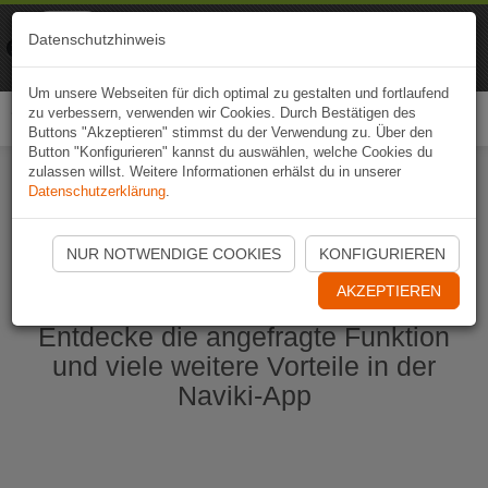
Naviki
Datenschutzhinweis
Zur App
Fahrrad-Navi
Um unsere Webseiten für dich optimal zu gestalten und fortlaufend
zu verbessern, verwenden wir Cookies. Durch Bestätigen des
Togg
Buttons "Akzeptieren" stimmst du der Verwendung zu. Über den
navi
Button "Konfigurieren" kannst du auswählen, welche Cookies du
zulassen willst. Weitere Informationen erhälst du in unserer
Datenschutzerklärung
.
Naviki App jetzt öffnen
NUR NOTWENDIGE COOKIES
KONFIGURIEREN
AKZEPTIEREN
Entdecke die angefragte Funktion
und viele weitere Vorteile in der
Naviki-App