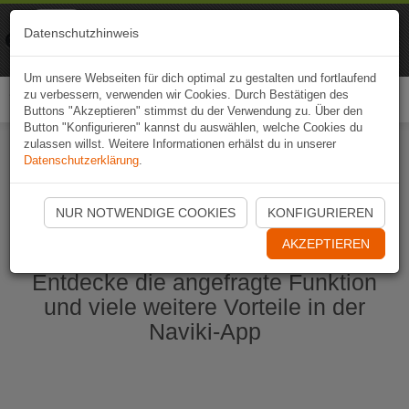
Naviki
Datenschutzhinweis
Zur App
Fahrrad-Navi
Um unsere Webseiten für dich optimal zu gestalten und fortlaufend
zu verbessern, verwenden wir Cookies. Durch Bestätigen des
Togg
Buttons "Akzeptieren" stimmst du der Verwendung zu. Über den
navi
Button "Konfigurieren" kannst du auswählen, welche Cookies du
zulassen willst. Weitere Informationen erhälst du in unserer
Datenschutzerklärung
.
Naviki App jetzt öffnen
NUR NOTWENDIGE COOKIES
KONFIGURIEREN
AKZEPTIEREN
Entdecke die angefragte Funktion
und viele weitere Vorteile in der
Naviki-App