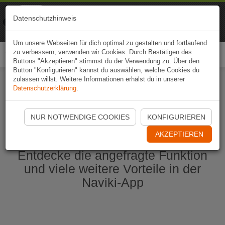
Naviki
Datenschutzhinweis
Zur App
Fahrrad-Navi
Um unsere Webseiten für dich optimal zu gestalten und fortlaufend
zu verbessern, verwenden wir Cookies. Durch Bestätigen des
Togg
Buttons "Akzeptieren" stimmst du der Verwendung zu. Über den
navi
Button "Konfigurieren" kannst du auswählen, welche Cookies du
zulassen willst. Weitere Informationen erhälst du in unserer
Datenschutzerklärung
.
Naviki App jetzt öffnen
NUR NOTWENDIGE COOKIES
KONFIGURIEREN
AKZEPTIEREN
Entdecke die angefragte Funktion
und viele weitere Vorteile in der
Naviki-App