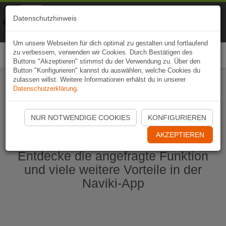
Naviki
Datenschutzhinweis
Zur App
Fahrrad-Navi
Um unsere Webseiten für dich optimal zu gestalten und fortlaufend
zu verbessern, verwenden wir Cookies. Durch Bestätigen des
Togg
Buttons "Akzeptieren" stimmst du der Verwendung zu. Über den
navi
Button "Konfigurieren" kannst du auswählen, welche Cookies du
zulassen willst. Weitere Informationen erhälst du in unserer
Datenschutzerklärung
.
Naviki App jetzt öffnen
NUR NOTWENDIGE COOKIES
KONFIGURIEREN
AKZEPTIEREN
Entdecke die angefragte Funktion
und viele weitere Vorteile in der
Naviki-App