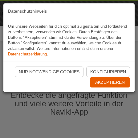
Naviki
Datenschutzhinweis
Zur App
Fahrrad-Navi
Um unsere Webseiten für dich optimal zu gestalten und fortlaufend
zu verbessern, verwenden wir Cookies. Durch Bestätigen des
Togg
Buttons "Akzeptieren" stimmst du der Verwendung zu. Über den
navi
Button "Konfigurieren" kannst du auswählen, welche Cookies du
zulassen willst. Weitere Informationen erhälst du in unserer
Datenschutzerklärung
.
Naviki App jetzt öffnen
NUR NOTWENDIGE COOKIES
KONFIGURIEREN
AKZEPTIEREN
Entdecke die angefragte Funktion
und viele weitere Vorteile in der
Naviki-App