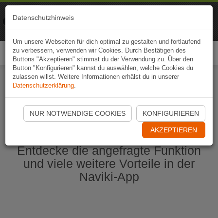
Naviki
Datenschutzhinweis
Zur App
Fahrrad-Navi
Um unsere Webseiten für dich optimal zu gestalten und fortlaufend
zu verbessern, verwenden wir Cookies. Durch Bestätigen des
Togg
Buttons "Akzeptieren" stimmst du der Verwendung zu. Über den
navi
Button "Konfigurieren" kannst du auswählen, welche Cookies du
zulassen willst. Weitere Informationen erhälst du in unserer
Datenschutzerklärung
.
Naviki App jetzt öffnen
NUR NOTWENDIGE COOKIES
KONFIGURIEREN
AKZEPTIEREN
Entdecke die angefragte Funktion
und viele weitere Vorteile in der
Naviki-App