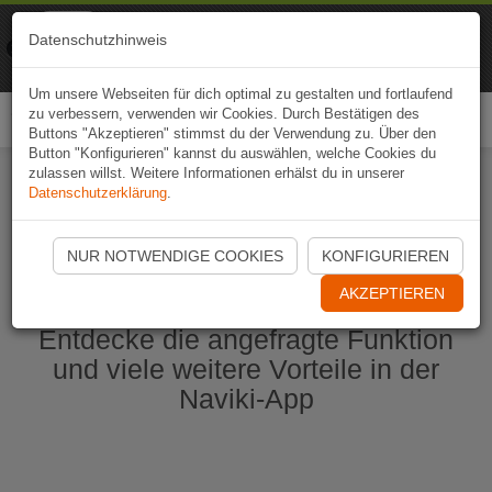
Naviki
Datenschutzhinweis
Zur App
Fahrrad-Navi
Um unsere Webseiten für dich optimal zu gestalten und fortlaufend
zu verbessern, verwenden wir Cookies. Durch Bestätigen des
Togg
Buttons "Akzeptieren" stimmst du der Verwendung zu. Über den
navi
Button "Konfigurieren" kannst du auswählen, welche Cookies du
zulassen willst. Weitere Informationen erhälst du in unserer
Datenschutzerklärung
.
Naviki App jetzt öffnen
NUR NOTWENDIGE COOKIES
KONFIGURIEREN
AKZEPTIEREN
Entdecke die angefragte Funktion
und viele weitere Vorteile in der
Naviki-App