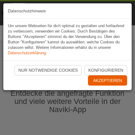
Naviki
Datenschutzhinweis
Zur App
Fahrrad-Navi
Um unsere Webseiten für dich optimal zu gestalten und fortlaufend
zu verbessern, verwenden wir Cookies. Durch Bestätigen des
Togg
Buttons "Akzeptieren" stimmst du der Verwendung zu. Über den
navi
Button "Konfigurieren" kannst du auswählen, welche Cookies du
zulassen willst. Weitere Informationen erhälst du in unserer
Datenschutzerklärung
.
Naviki App jetzt öffnen
NUR NOTWENDIGE COOKIES
KONFIGURIEREN
AKZEPTIEREN
Entdecke die angefragte Funktion
und viele weitere Vorteile in der
Naviki-App