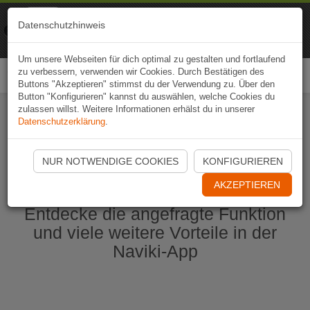
Naviki
Datenschutzhinweis
Zur App
Fahrrad-Navi
Um unsere Webseiten für dich optimal zu gestalten und fortlaufend
zu verbessern, verwenden wir Cookies. Durch Bestätigen des
Togg
Buttons "Akzeptieren" stimmst du der Verwendung zu. Über den
navi
Button "Konfigurieren" kannst du auswählen, welche Cookies du
zulassen willst. Weitere Informationen erhälst du in unserer
Datenschutzerklärung
.
Naviki App jetzt öffnen
NUR NOTWENDIGE COOKIES
KONFIGURIEREN
AKZEPTIEREN
Entdecke die angefragte Funktion
und viele weitere Vorteile in der
Naviki-App