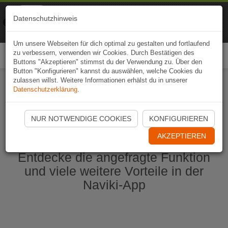
Naviki
Datenschutzhinweis
Zur App
Fahrrad-Navi
Um unsere Webseiten für dich optimal zu gestalten und fortlaufend
zu verbessern, verwenden wir Cookies. Durch Bestätigen des
Togg
Buttons "Akzeptieren" stimmst du der Verwendung zu. Über den
navi
Button "Konfigurieren" kannst du auswählen, welche Cookies du
zulassen willst. Weitere Informationen erhälst du in unserer
Datenschutzerklärung
.
Naviki App jetzt öffnen
NUR NOTWENDIGE COOKIES
KONFIGURIEREN
AKZEPTIEREN
Entdecke die angefragte Funktion
und viele weitere Vorteile in der
Naviki-App