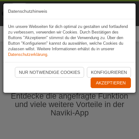
Naviki
Datenschutzhinweis
Zur App
Fahrrad-Navi
Um unsere Webseiten für dich optimal zu gestalten und fortlaufend
zu verbessern, verwenden wir Cookies. Durch Bestätigen des
Togg
Buttons "Akzeptieren" stimmst du der Verwendung zu. Über den
navi
Button "Konfigurieren" kannst du auswählen, welche Cookies du
zulassen willst. Weitere Informationen erhälst du in unserer
Datenschutzerklärung
.
Naviki App jetzt öffnen
NUR NOTWENDIGE COOKIES
KONFIGURIEREN
AKZEPTIEREN
Entdecke die angefragte Funktion
und viele weitere Vorteile in der
Naviki-App