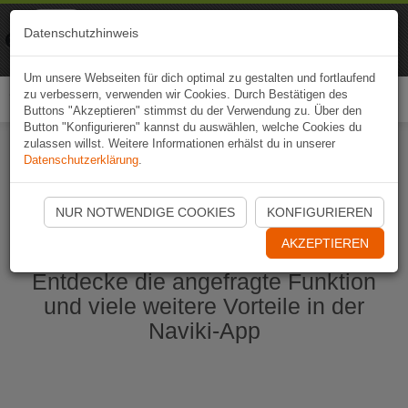
Naviki
Datenschutzhinweis
Zur App
Fahrrad-Navi
Um unsere Webseiten für dich optimal zu gestalten und fortlaufend
zu verbessern, verwenden wir Cookies. Durch Bestätigen des
Togg
Buttons "Akzeptieren" stimmst du der Verwendung zu. Über den
navi
Button "Konfigurieren" kannst du auswählen, welche Cookies du
zulassen willst. Weitere Informationen erhälst du in unserer
Datenschutzerklärung
.
Naviki App jetzt öffnen
NUR NOTWENDIGE COOKIES
KONFIGURIEREN
AKZEPTIEREN
Entdecke die angefragte Funktion
und viele weitere Vorteile in der
Naviki-App