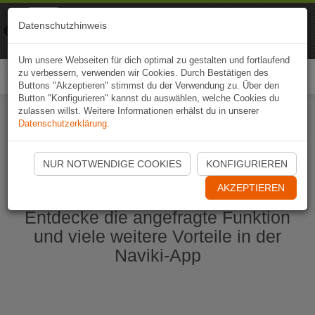
Naviki
Datenschutzhinweis
Zur App
Fahrrad-Navi
Um unsere Webseiten für dich optimal zu gestalten und fortlaufend
zu verbessern, verwenden wir Cookies. Durch Bestätigen des
Togg
Buttons "Akzeptieren" stimmst du der Verwendung zu. Über den
navi
Button "Konfigurieren" kannst du auswählen, welche Cookies du
zulassen willst. Weitere Informationen erhälst du in unserer
Datenschutzerklärung
.
Naviki App jetzt öffnen
NUR NOTWENDIGE COOKIES
KONFIGURIEREN
AKZEPTIEREN
Entdecke die angefragte Funktion
und viele weitere Vorteile in der
Naviki-App