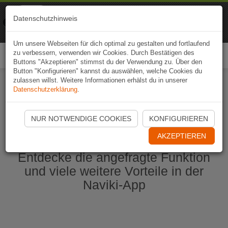
Naviki
Datenschutzhinweis
Zur App
Fahrrad-Navi
Um unsere Webseiten für dich optimal zu gestalten und fortlaufend
zu verbessern, verwenden wir Cookies. Durch Bestätigen des
Togg
Buttons "Akzeptieren" stimmst du der Verwendung zu. Über den
navi
Button "Konfigurieren" kannst du auswählen, welche Cookies du
zulassen willst. Weitere Informationen erhälst du in unserer
Datenschutzerklärung
.
Naviki App jetzt öffnen
NUR NOTWENDIGE COOKIES
KONFIGURIEREN
AKZEPTIEREN
Entdecke die angefragte Funktion
und viele weitere Vorteile in der
Naviki-App