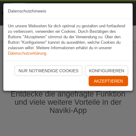
Naviki
Datenschutzhinweis
Zur App
Fahrrad-Navi
Um unsere Webseiten für dich optimal zu gestalten und fortlaufend
zu verbessern, verwenden wir Cookies. Durch Bestätigen des
Togg
Buttons "Akzeptieren" stimmst du der Verwendung zu. Über den
navi
Button "Konfigurieren" kannst du auswählen, welche Cookies du
zulassen willst. Weitere Informationen erhälst du in unserer
Datenschutzerklärung
.
Naviki App jetzt öffnen
NUR NOTWENDIGE COOKIES
KONFIGURIEREN
AKZEPTIEREN
Entdecke die angefragte Funktion
und viele weitere Vorteile in der
Naviki-App