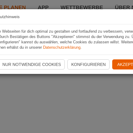
E PLANEN
APP
WETTBEWERBE
ÜBER 
utzhinweis
Webseiten für dich optimal zu gestalten und fortlaufend zu verbessern, ver
Durch Bestätigen des Buttons "Akzeptieren" stimmst du der Verwendung zu. 
nfigurieren" kannst du auswählen, welche Cookies du zulassen willst. Weiter
nen erhälst du in unserer
Datenschutzerklärung
.
NUR NOTWENDIGE COOKIES
KONFIGURIEREN
AKZEPT