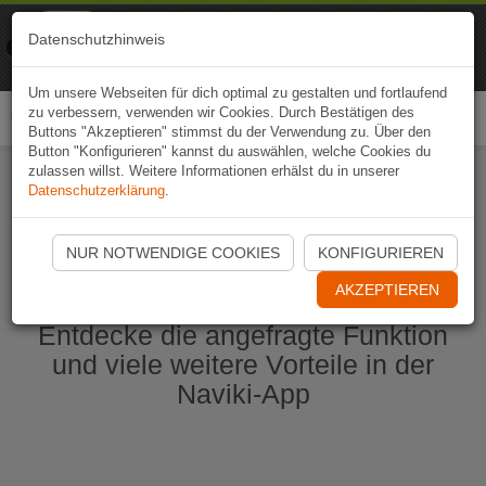
Naviki
Datenschutzhinweis
Zur App
Fahrrad-Navi
Um unsere Webseiten für dich optimal zu gestalten und fortlaufend
zu verbessern, verwenden wir Cookies. Durch Bestätigen des
Togg
Buttons "Akzeptieren" stimmst du der Verwendung zu. Über den
navi
Button "Konfigurieren" kannst du auswählen, welche Cookies du
zulassen willst. Weitere Informationen erhälst du in unserer
Datenschutzerklärung
.
Naviki App jetzt öffnen
NUR NOTWENDIGE COOKIES
KONFIGURIEREN
AKZEPTIEREN
Entdecke die angefragte Funktion
und viele weitere Vorteile in der
Naviki-App