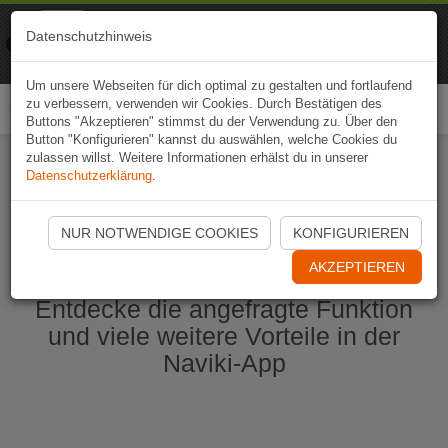
Naviki
Datenschutzhinweis
Zur App
Fahrrad-Navi
Um unsere Webseiten für dich optimal zu gestalten und fortlaufend
zu verbessern, verwenden wir Cookies. Durch Bestätigen des
Togg
Buttons "Akzeptieren" stimmst du der Verwendung zu. Über den
navi
Button "Konfigurieren" kannst du auswählen, welche Cookies du
zulassen willst. Weitere Informationen erhälst du in unserer
Datenschutzerklärung
.
Naviki App jetzt öffnen
NUR NOTWENDIGE COOKIES
KONFIGURIEREN
AKZEPTIEREN
Entdecke die angefragte Funktion
und viele weitere Vorteile in der
Naviki-App