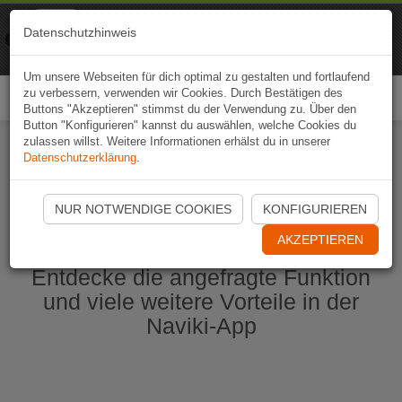
Naviki
Datenschutzhinweis
Zur App
Fahrrad-Navi
Um unsere Webseiten für dich optimal zu gestalten und fortlaufend
zu verbessern, verwenden wir Cookies. Durch Bestätigen des
Togg
Buttons "Akzeptieren" stimmst du der Verwendung zu. Über den
navi
Button "Konfigurieren" kannst du auswählen, welche Cookies du
zulassen willst. Weitere Informationen erhälst du in unserer
Datenschutzerklärung
.
Naviki App jetzt öffnen
NUR NOTWENDIGE COOKIES
KONFIGURIEREN
AKZEPTIEREN
Entdecke die angefragte Funktion
und viele weitere Vorteile in der
Naviki-App