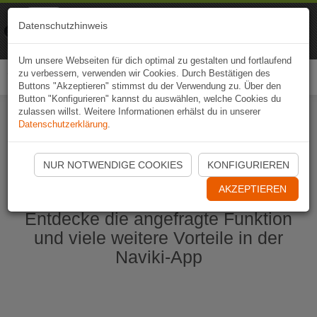
Naviki
Datenschutzhinweis
Zur App
Fahrrad-Navi
Um unsere Webseiten für dich optimal zu gestalten und fortlaufend
zu verbessern, verwenden wir Cookies. Durch Bestätigen des
Togg
Buttons "Akzeptieren" stimmst du der Verwendung zu. Über den
navi
Button "Konfigurieren" kannst du auswählen, welche Cookies du
zulassen willst. Weitere Informationen erhälst du in unserer
Datenschutzerklärung
.
Naviki App jetzt öffnen
NUR NOTWENDIGE COOKIES
KONFIGURIEREN
AKZEPTIEREN
Entdecke die angefragte Funktion
und viele weitere Vorteile in der
Naviki-App