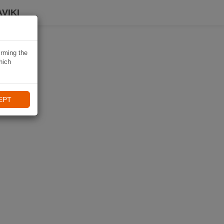
VIKI
irming the
hich
EPT