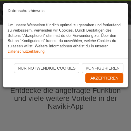
Naviki
Datenschutzhinweis
Zur App
Fahrrad-Navi
Um unsere Webseiten für dich optimal zu gestalten und fortlaufend
zu verbessern, verwenden wir Cookies. Durch Bestätigen des
Togg
Buttons "Akzeptieren" stimmst du der Verwendung zu. Über den
navi
Button "Konfigurieren" kannst du auswählen, welche Cookies du
zulassen willst. Weitere Informationen erhälst du in unserer
Datenschutzerklärung
.
Naviki App jetzt öffnen
NUR NOTWENDIGE COOKIES
KONFIGURIEREN
AKZEPTIEREN
Entdecke die angefragte Funktion
und viele weitere Vorteile in der
Naviki-App