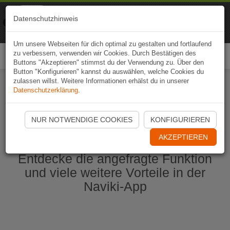
Naviki
Datenschutzhinweis
Zur App
Fahrrad-Navi
Um unsere Webseiten für dich optimal zu gestalten und fortlaufend
zu verbessern, verwenden wir Cookies. Durch Bestätigen des
Togg
Buttons "Akzeptieren" stimmst du der Verwendung zu. Über den
navi
Button "Konfigurieren" kannst du auswählen, welche Cookies du
zulassen willst. Weitere Informationen erhälst du in unserer
Datenschutzerklärung
.
Naviki App jetzt öffnen
NUR NOTWENDIGE COOKIES
KONFIGURIEREN
AKZEPTIEREN
Entdecke die angefragte Funktion
und viele weitere Vorteile in der
Naviki-App