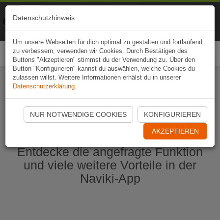
Naviki
Datenschutzhinweis
Zur App
Fahrrad-Navi
Um unsere Webseiten für dich optimal zu gestalten und fortlaufend
zu verbessern, verwenden wir Cookies. Durch Bestätigen des
Togg
Buttons "Akzeptieren" stimmst du der Verwendung zu. Über den
navi
Button "Konfigurieren" kannst du auswählen, welche Cookies du
zulassen willst. Weitere Informationen erhälst du in unserer
Datenschutzerklärung
.
Naviki App jetzt öffnen
NUR NOTWENDIGE COOKIES
KONFIGURIEREN
AKZEPTIEREN
Entdecke die angefragte Funktion
und viele weitere Vorteile in der
Naviki-App