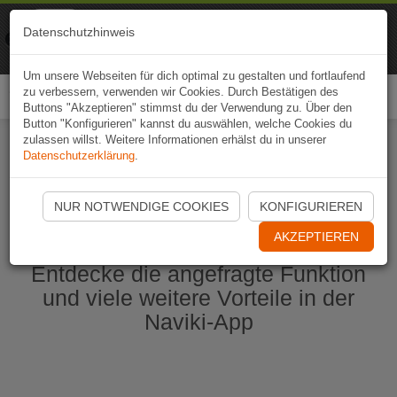
Naviki
Datenschutzhinweis
Zur App
Fahrrad-Navi
Um unsere Webseiten für dich optimal zu gestalten und fortlaufend
zu verbessern, verwenden wir Cookies. Durch Bestätigen des
Togg
Buttons "Akzeptieren" stimmst du der Verwendung zu. Über den
navi
Button "Konfigurieren" kannst du auswählen, welche Cookies du
zulassen willst. Weitere Informationen erhälst du in unserer
Datenschutzerklärung
.
Naviki App jetzt öffnen
NUR NOTWENDIGE COOKIES
KONFIGURIEREN
AKZEPTIEREN
Entdecke die angefragte Funktion
und viele weitere Vorteile in der
Naviki-App