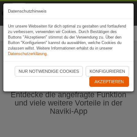
Naviki
Datenschutzhinweis
Zur App
Fahrrad-Navi
Um unsere Webseiten für dich optimal zu gestalten und fortlaufend
zu verbessern, verwenden wir Cookies. Durch Bestätigen des
Togg
Buttons "Akzeptieren" stimmst du der Verwendung zu. Über den
navi
Button "Konfigurieren" kannst du auswählen, welche Cookies du
zulassen willst. Weitere Informationen erhälst du in unserer
Datenschutzerklärung
.
Naviki App jetzt öffnen
NUR NOTWENDIGE COOKIES
KONFIGURIEREN
AKZEPTIEREN
Entdecke die angefragte Funktion
und viele weitere Vorteile in der
Naviki-App