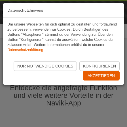
Naviki
Datenschutzhinweis
Zur App
Fahrrad-Navi
Um unsere Webseiten für dich optimal zu gestalten und fortlaufend
zu verbessern, verwenden wir Cookies. Durch Bestätigen des
Togg
Buttons "Akzeptieren" stimmst du der Verwendung zu. Über den
navi
Button "Konfigurieren" kannst du auswählen, welche Cookies du
zulassen willst. Weitere Informationen erhälst du in unserer
Datenschutzerklärung
.
Naviki App jetzt öffnen
NUR NOTWENDIGE COOKIES
KONFIGURIEREN
AKZEPTIEREN
Entdecke die angefragte Funktion
und viele weitere Vorteile in der
Naviki-App