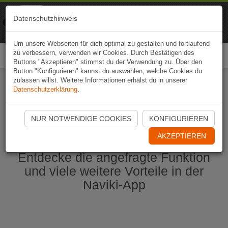
Naviki
Datenschutzhinweis
Zur App
Fahrrad-Navi
Um unsere Webseiten für dich optimal zu gestalten und fortlaufend
zu verbessern, verwenden wir Cookies. Durch Bestätigen des
Togg
Buttons "Akzeptieren" stimmst du der Verwendung zu. Über den
navi
Button "Konfigurieren" kannst du auswählen, welche Cookies du
zulassen willst. Weitere Informationen erhälst du in unserer
Datenschutzerklärung
.
Naviki App jetzt öffnen
NUR NOTWENDIGE COOKIES
KONFIGURIEREN
AKZEPTIEREN
Entdecke die angefragte Funktion
und viele weitere Vorteile in der
Naviki-App