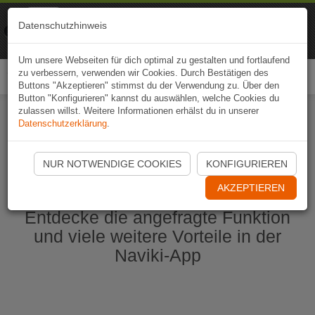
Naviki
Datenschutzhinweis
Zur App
Fahrrad-Navi
Um unsere Webseiten für dich optimal zu gestalten und fortlaufend
zu verbessern, verwenden wir Cookies. Durch Bestätigen des
Togg
Buttons "Akzeptieren" stimmst du der Verwendung zu. Über den
navi
Button "Konfigurieren" kannst du auswählen, welche Cookies du
zulassen willst. Weitere Informationen erhälst du in unserer
Datenschutzerklärung
.
Naviki App jetzt öffnen
NUR NOTWENDIGE COOKIES
KONFIGURIEREN
AKZEPTIEREN
Entdecke die angefragte Funktion
und viele weitere Vorteile in der
Naviki-App