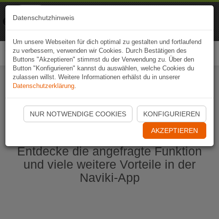
Naviki
Datenschutzhinweis
Zur App
Fahrrad-Navi
Um unsere Webseiten für dich optimal zu gestalten und fortlaufend
zu verbessern, verwenden wir Cookies. Durch Bestätigen des
Togg
Buttons "Akzeptieren" stimmst du der Verwendung zu. Über den
navi
Button "Konfigurieren" kannst du auswählen, welche Cookies du
zulassen willst. Weitere Informationen erhälst du in unserer
Datenschutzerklärung
.
Naviki App jetzt öffnen
NUR NOTWENDIGE COOKIES
KONFIGURIEREN
AKZEPTIEREN
Entdecke die angefragte Funktion
und viele weitere Vorteile in der
Naviki-App