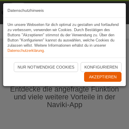
Naviki
Datenschutzhinweis
Zur App
Fahrrad-Navi
Um unsere Webseiten für dich optimal zu gestalten und fortlaufend
zu verbessern, verwenden wir Cookies. Durch Bestätigen des
Togg
Buttons "Akzeptieren" stimmst du der Verwendung zu. Über den
navi
Button "Konfigurieren" kannst du auswählen, welche Cookies du
zulassen willst. Weitere Informationen erhälst du in unserer
Datenschutzerklärung
.
Naviki App jetzt öffnen
NUR NOTWENDIGE COOKIES
KONFIGURIEREN
AKZEPTIEREN
Entdecke die angefragte Funktion
und viele weitere Vorteile in der
Naviki-App